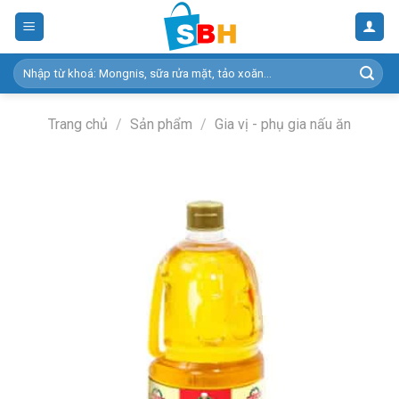
Skip
to
content
Tìm
kiếm:
Trang chủ
/
Sản phẩm
/
Gia vị - phụ gia nấu ăn