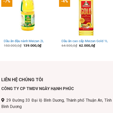
-7%
-4%
Dầu ăn đậu nành Meizan 2L
Dầu ăn cao cấp Meizan Gold 1L
Giá
Giá
Giá
Giá
150.000,0
₫
139.000,0
₫
64.500,0
₫
62.000,0
₫
gốc
hiện
gốc
hiện
là:
tại
là:
tại
150.000,0₫.
là:
64.500,0₫.
là:
139.000,0₫.
62.000,0₫.
LIÊN HỆ CHÚNG TÔI
CÔNG TY CP TMDV NGÀY HẠNH PHÚC
29 Đường 33 Đại lộ Bình Duơng, Thành phố Thuận An, Tỉnh
Bình Dương