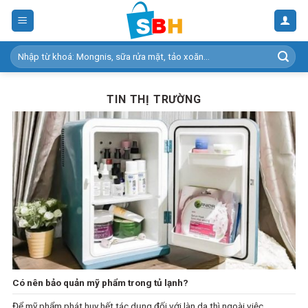
Skip
to
content
Tìm
kiếm:
TIN THỊ TRƯỜNG
Có nên bảo quản mỹ phẩm trong tủ lạnh?
Để mỹ phẩm phát huy hết tác dụng đối với làn da thì ngoài việc...