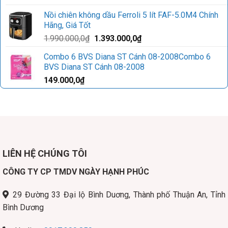
là:
tại
Nồi chiên không dầu Ferroli 5 lít FAF-5.0M4 Chính
229.000,0₫.
là:
Hãng, Giá Tốt
219.000,0₫.
Giá
Giá
1.990.000,0
₫
1.393.000,0
₫
gốc
hiện
Combo 6 BVS Diana ST Cánh 08-2008Combo 6
là:
tại
BVS Diana ST Cánh 08-2008
1.990.000,0₫.
là:
149.000,0
₫
1.393.000,0₫.
LIÊN HỆ CHÚNG TÔI
CÔNG TY CP TMDV NGÀY HẠNH PHÚC
29 Đường 33 Đại lộ Bình Duơng, Thành phố Thuận An, Tỉnh
Bình Dương