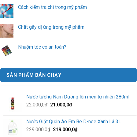
Cách kiểm tra chì trong mỹ phẩm
Chất gây dị ứng trong mỹ phẩm
Nhuộm tóc có an toàn?
SẢN PHẨM BÁN CHẠY
Nước tương Nam Dương lên men tự nhiên 280ml
Giá
Giá
22.000,0
₫
21.000,0
₫
gốc
hiện
là:
tại
Nước Giặt Quần Áo Em Bé D-nee Xanh Lá 3L
22.000,0₫.
là:
Giá
Giá
229.000,0
₫
219.000,0
₫
21.000,0₫.
gốc
hiện