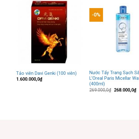
-0%
Nước Tẩy Trang Sạch S
Tảo viên Davi Genki (100 viên)
L’Oreal Paris Micellar Wa
1.600.000,0
₫
(400ml)
Giá
G
269.000,0
₫
268.000,0
₫
gốc
h
là:
t
269.000,0₫.
là
2