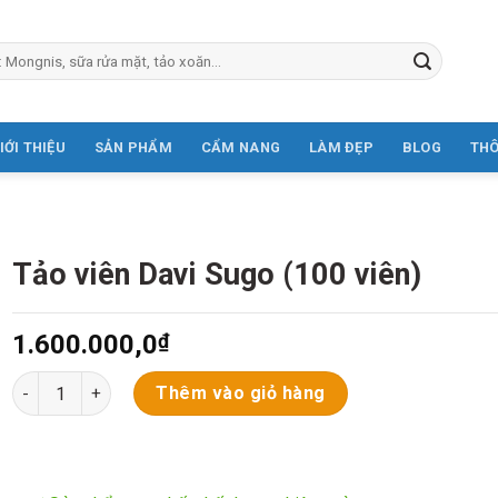
IỚI THIỆU
SẢN PHẨM
CẨM NANG
LÀM ĐẸP
BLOG
TH
Tảo viên Davi Sugo (100 viên)
1.600.000,0
₫
Tảo viên Davi Sugo (100 viên) số lượng
Thêm vào giỏ hàng