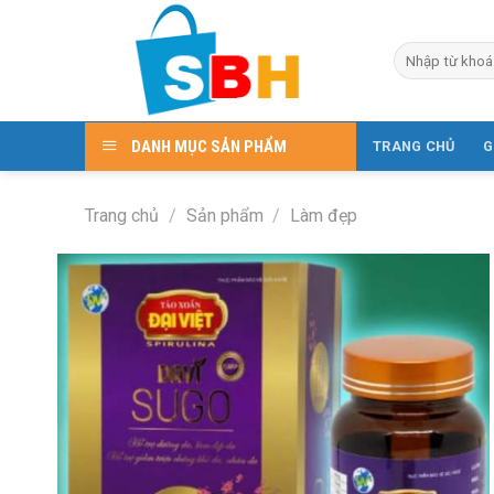
Skip
to
Tìm
content
kiếm:
DANH MỤC SẢN PHẨM
TRANG CHỦ
G
Trang chủ
/
Sản phẩm
/
Làm đẹp