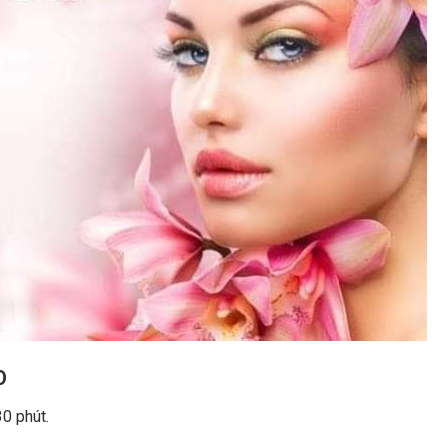
O
0 phút.