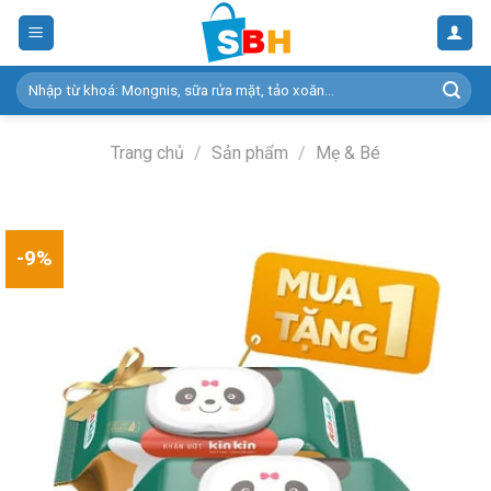
Skip
to
content
Tìm
kiếm:
Trang chủ
/
Sản phẩm
/
Mẹ & Bé
-9%