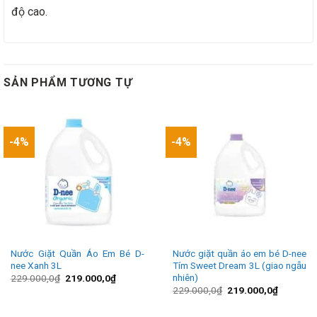
độ cao.
SẢN PHẨM TƯƠNG TỰ
-4%
-4%
Nước Giặt Quần Áo Em Bé D-
Nước giặt quần áo em bé D-nee
nee Xanh 3L
Tím Sweet Dream 3L (giao ngẫu
nhiên)
Giá
Giá
229.000,0
₫
219.000,0
₫
gốc
hiện
Giá
Giá
229.000,0
₫
219.000,0
₫
là:
tại
gốc
hiện
229.000,0₫.
là:
là:
tại
219.000,0₫.