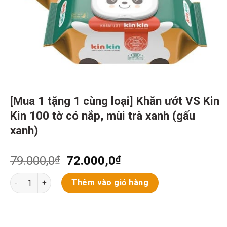
[Mua 1 tặng 1 cùng loại] Khăn ướt VS Kin
Kin 100 tờ có nắp, mùi trà xanh (gấu
xanh)
Giá
Giá
79.000,0
₫
72.000,0
₫
gốc
hiện
[Mua 1 tặng 1 cùng loại] Khăn ướt VS Kin Kin 100 tờ có nắp, mù
là:
tại
Thêm vào giỏ hàng
79.000,0₫.
là:
72.000,0₫.