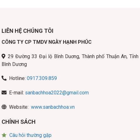
229.000,0₫.
là:
219.000,
LIÊN HỆ CHÚNG TÔI
CÔNG TY CP TMDV NGÀY HẠNH PHÚC
29 Đường 33 Đại lộ Bình Duơng, Thành phố Thuận An, Tỉnh
Bình Dương
Hotline:
0917.309.859
E-mail:
sanbachhoa2022@gmail.com
Website:
www.sanbachhoa.vn
CHÍNH SÁCH
Câu hỏi thường gặp