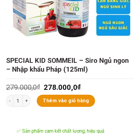
SPECIAL KID SOMMEIL – Siro Ngủ ngon
– Nhập khẩu Pháp (125ml)
Giá
Giá
279.000,0
₫
278.000,0
₫
gốc
hiện
SPECIAL KID SOMMEIL - Siro Ngủ ngon - Nhập khẩu Pháp (125
là:
tại
Thêm vào giỏ hàng
279.000,0₫.
là:
278.000,0₫.
✅ Sản phẩm cam kết chất lượng, hiệu quả