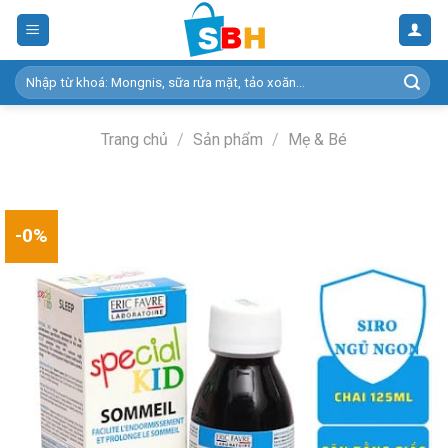
Skip
to
content
Tìm
kiếm:
Trang chủ
/
Sản phẩm
/
Mẹ & Bé
-0%