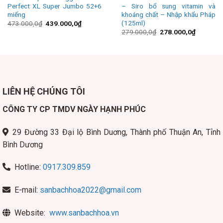
Perfect XL Super Jumbo 52+6
– Siro bổ sung vitamin và
miếng
khoáng chất – Nhập khẩu Pháp
(125ml)
Giá
Giá
473.000,0
₫
439.000,0
₫
gốc
hiện
Giá
Giá
279.000,0
₫
278.000,0
₫
là:
tại
gốc
hiện
473.000,0₫.
là:
là:
tại
439.000,0₫.
279.000,0₫.
là:
278.000,
LIÊN HỆ CHÚNG TÔI
CÔNG TY CP TMDV NGÀY HẠNH PHÚC
29 Đường 33 Đại lộ Bình Duơng, Thành phố Thuận An, Tỉnh
Bình Dương
Hotline:
0917.309.859
E-mail:
sanbachhoa2022@gmail.com
Website:
www.sanbachhoa.vn